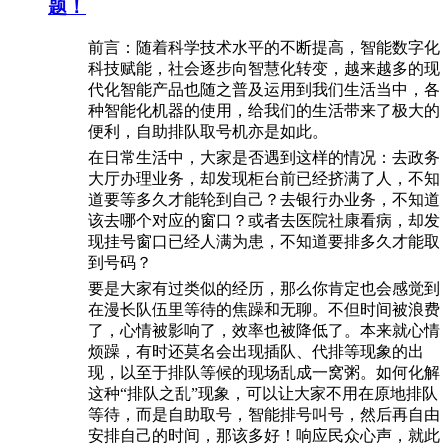
题！
前言：随着科学技术水平的不断提高，智能数字化
科技赋能，社会逐步向智慧化转变，越来越多的现
代化智能产品也随之普及运用到我们生活当中，各
种智能化机器的使用，给我们的生活带来了极大的
便利，自助排队取号机亦是如此。
在日常生活中，大家是否遇到这样的情况：去政务
大厅办理业务，却发现柜台前已经挤满了人，不知
道要等多久才能轮到自己？去银行办业务，不知道
该去哪个对应的窗口？或者去医院社康看病，却发
现挂号窗口已经人满为患，不知道要排多久才能取
到号码？
要是大家有过类似的经历，那么你肯定也会感觉到
在漫长队伍里等待的焦躁和无聊。不但时间被浪费
了，心情被影响了，效率也被降低了。本来就心情
烦躁，有时还莫名会出现插队、代排等现象的出
现，以至于排队等候的现场乱成一窝粥。如何化解
这种“排队之乱”现象，可以让大家不用在原地排队
等待，而是自助取号，智能排号叫号，然后再自由
安排自己的时间，那该多好！响应民众心声，就此