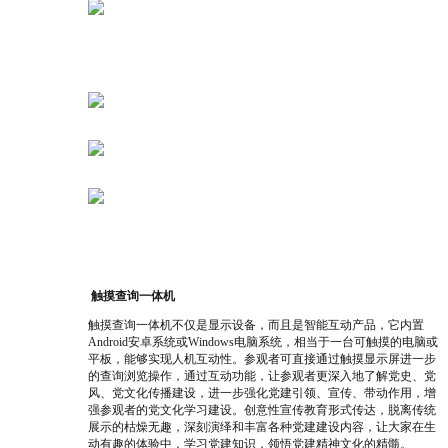
触摸查询一体机
触摸查询一体机不仅是显示设备，而且是智能互动产品，它内置
Android安卓系统或Windows电脑系统，相当于一台可触摸的电脑或
平板，能够实现人机互动性。参观者可直接通过触摸显示屏进一步
的查询浏览操作，通过互动功能，让参观者更深入地了解党史、党
风、党文化传播建设，
进一步强化党建引领、宣传、带动作用，增
强参观者的党文化学习建设。创意性宣传教育形式传达，脱离传统
展示的枯燥无趣，深刻演绎和丰富各种党建建设内容，让大家在生
动有趣的体验中，学习党建知识，领悟党建精神文化的精髓。