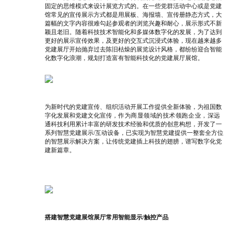
固定的思维模式来设计展览方式的。在一些党群活动中心或是党建
馆常见的宣传展示方式都是用展板、海报墙、宣传册静态方式，大
篇幅的文字内容很难勾起参观者的浏览兴趣和耐心，展示形式不新
颖且老旧。随着科技技术智能化和多媒体数字化的发展，为了达到
更好的展示宣传效果，及更好的交互式沉浸式体验，现在越来越多
党建展厅开始抛弃过去陈旧枯燥的展览设计风格，都纷纷迎合智能
化数字化浪潮，规划打造富有智能科技化的党建展厅展馆。
为新时代的党建宣传、组织活动开展工作提供全新体验，为祖国数
字化发展和党建文化宣传，
作为商显领域的技术领跑企业，
深远
通科技利用累计丰富的研发技术经验和优质的创意构想，开发了一
系列智慧党建展示/互动设备，已实现为智慧党建提供一整套全方位
的智慧展示解决方案，让传统党建插上科技的翅膀，谱写数字化党
建新篇章。
搭建智慧党建展馆展厅常用智能显示/触控产品