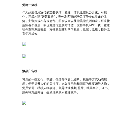
党建一体机
作为政府信息宣传的重要载体，党建一体机让信息公开化、可视
化，积极构建“智慧政务”，充分发挥节能环保且宣传效果好的优
势，安装摆放在各政府部门的会议室以及党员党史活动室，可直接
落实各个基层，实现党建信息及时传达，支持手机APP下载，党建
软件查询系统安装，方便党员随时学习党史，党纪，党规，提升党
宣学习成效。
液晶广告机
将
党的一些文化、事迹、倡导等内容以图片、视频等方式动态展
示，便于提升人们的关注度。比如展示党和国家的重要领导人物，
党员荣誉、楷模人物事迹、领导活动视频 照片、经典案例、证书、
服务等党建内容，生动形象展示党建故事。