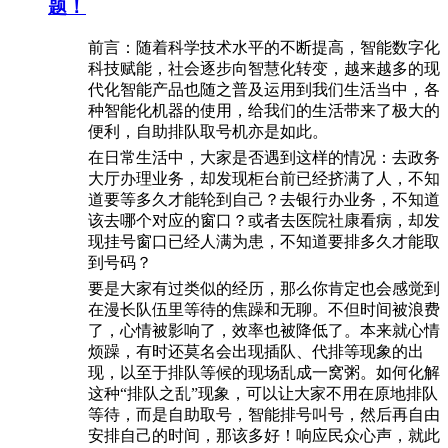
题！
前言：随着科学技术水平的不断提高，智能数字化
科技赋能，社会逐步向智慧化转变，越来越多的现
代化智能产品也随之普及运用到我们生活当中，各
种智能化机器的使用，给我们的生活带来了极大的
便利，自助排队取号机亦是如此。
在日常生活中，大家是否遇到这样的情况：去政务
大厅办理业务，却发现柜台前已经挤满了人，不知
道要等多久才能轮到自己？去银行办业务，不知道
该去哪个对应的窗口？或者去医院社康看病，却发
现挂号窗口已经人满为患，不知道要排多久才能取
到号码？
要是大家有过类似的经历，那么你肯定也会感觉到
在漫长队伍里等待的焦躁和无聊。不但时间被浪费
了，心情被影响了，效率也被降低了。本来就心情
烦躁，有时还莫名会出现插队、代排等现象的出
现，以至于排队等候的现场乱成一窝粥。如何化解
这种“排队之乱”现象，可以让大家不用在原地排队
等待，而是自助取号，智能排号叫号，然后再自由
安排自己的时间，那该多好！响应民众心声，就此