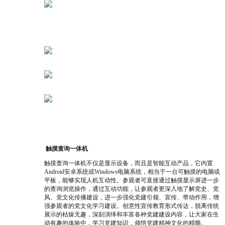
触摸查询一体机
触摸查询一体机不仅是显示设备，而且是智能互动产品，它内置
Android安卓系统或Windows电脑系统，相当于一台可触摸的电脑或
平板，能够实现人机互动性。参观者可直接通过触摸显示屏进一步
的查询浏览操作，通过互动功能，让参观者更深入地了解党史、党
风、党文化传播建设，
进一步强化党建引领、宣传、带动作用，增
强参观者的党文化学习建设。创意性宣传教育形式传达，脱离传统
展示的枯燥无趣，深刻演绎和丰富各种党建建设内容，让大家在生
动有趣的体验中，学习党建知识，领悟党建精神文化的精髓。