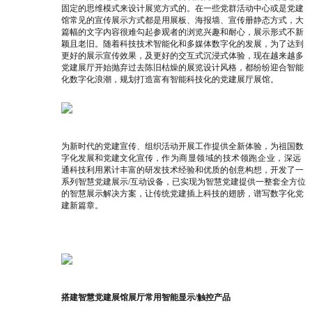
固定的思维模式来设计展览方式的。在一些党群活动中心或是党建
馆常见的宣传展示方式都是用展板、海报墙、宣传册静态方式，大
篇幅的文字内容很难勾起参观者的浏览兴趣和耐心，展示形式不新
颖且老旧。随着科技技术智能化和多媒体数字化的发展，为了达到
更好的展示宣传效果，及更好的交互式沉浸式体验，现在越来越多
党建展厅开始抛弃过去陈旧枯燥的展览设计风格，都纷纷迎合智能
化数字化浪潮，规划打造富有智能科技化的党建展厅展馆。
为新时代的党建宣传、组织活动开展工作提供全新体验，为祖国数
字化发展和党建文化宣传，
作为商显领域的技术领跑企业，
深远
通科技利用累计丰富的研发技术经验和优质的创意构想，开发了一
系列智慧党建展示/互动设备，已实现为智慧党建提供一整套全方位
的智慧展示解决方案，让传统党建插上科技的翅膀，谱写数字化党
建新篇章。
搭建智慧党建展馆展厅常用智能显示/触控产品