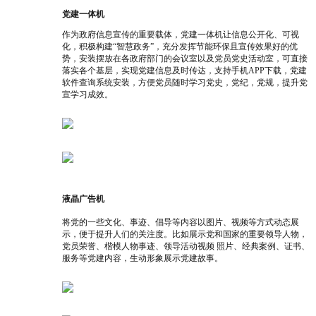
党建一体机
作为政府信息宣传的重要载体，党建一体机让信息公开化、可视
化，积极构建“智慧政务”，充分发挥节能环保且宣传效果好的优
势，安装摆放在各政府部门的会议室以及党员党史活动室，可直接
落实各个基层，实现党建信息及时传达，支持手机APP下载，党建
软件查询系统安装，方便党员随时学习党史，党纪，党规，提升党
宣学习成效。
液晶广告机
将
党的一些文化、事迹、倡导等内容以图片、视频等方式动态展
示，便于提升人们的关注度。比如展示党和国家的重要领导人物，
党员荣誉、楷模人物事迹、领导活动视频 照片、经典案例、证书、
服务等党建内容，生动形象展示党建故事。