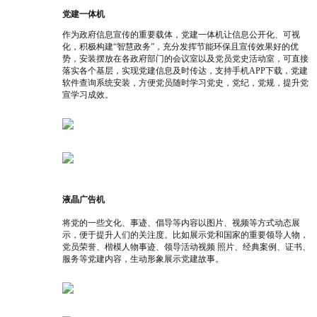
党建一体机
作为政府信息宣传的重要载体，党建一体机让信息公开化、可视
化，积极构建“智慧政务”，充分发挥节能环保且宣传效果好的优
势，安装摆放在各政府部门的会议室以及党员党史活动室，可直接
落实各个基层，实现党建信息及时传达，支持手机APP下载，党建
软件查询系统安装，方便党员随时学习党史，党纪，党规，提升党
宣学习成效。
液晶广告机
将
党的一些文化、事迹、倡导等内容以图片、视频等方式动态展
示，便于提升人们的关注度。比如展示党和国家的重要领导人物，
党员荣誉、楷模人物事迹、领导活动视频 照片、经典案例、证书、
服务等党建内容，生动形象展示党建故事。