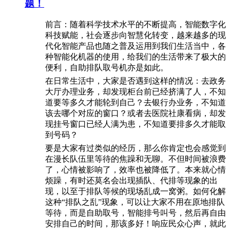
题！
前言：随着科学技术水平的不断提高，智能数字化
科技赋能，社会逐步向智慧化转变，越来越多的现
代化智能产品也随之普及运用到我们生活当中，各
种智能化机器的使用，给我们的生活带来了极大的
便利，自助排队取号机亦是如此。
在日常生活中，大家是否遇到这样的情况：去政务
大厅办理业务，却发现柜台前已经挤满了人，不知
道要等多久才能轮到自己？去银行办业务，不知道
该去哪个对应的窗口？或者去医院社康看病，却发
现挂号窗口已经人满为患，不知道要排多久才能取
到号码？
要是大家有过类似的经历，那么你肯定也会感觉到
在漫长队伍里等待的焦躁和无聊。不但时间被浪费
了，心情被影响了，效率也被降低了。本来就心情
烦躁，有时还莫名会出现插队、代排等现象的出
现，以至于排队等候的现场乱成一窝粥。如何化解
这种“排队之乱”现象，可以让大家不用在原地排队
等待，而是自助取号，智能排号叫号，然后再自由
安排自己的时间，那该多好！响应民众心声，就此