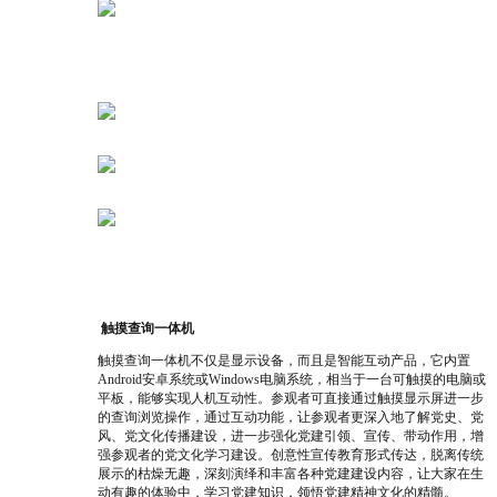
触摸查询一体机
触摸查询一体机不仅是显示设备，而且是智能互动产品，它内置
Android安卓系统或Windows电脑系统，相当于一台可触摸的电脑或
平板，能够实现人机互动性。参观者可直接通过触摸显示屏进一步
的查询浏览操作，通过互动功能，让参观者更深入地了解党史、党
风、党文化传播建设，
进一步强化党建引领、宣传、带动作用，增
强参观者的党文化学习建设。创意性宣传教育形式传达，脱离传统
展示的枯燥无趣，深刻演绎和丰富各种党建建设内容，让大家在生
动有趣的体验中，学习党建知识，领悟党建精神文化的精髓。