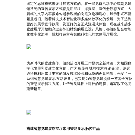
固定的思维模式来设计展览方式的。在一些党群活动中心或是党建
馆常见的宣传展示方式都是用展板、海报墙、宣传册静态方式，大
篇幅的文字内容很难勾起参观者的浏览兴趣和耐心，展示形式不新
颖且老旧。随着科技技术智能化和多媒体数字化的发展，为了达到
更好的展示宣传效果，及更好的交互式沉浸式体验，现在越来越多
党建展厅开始抛弃过去陈旧枯燥的展览设计风格，都纷纷迎合智能
化数字化浪潮，规划打造富有智能科技化的党建展厅展馆。
为新时代的党建宣传、组织活动开展工作提供全新体验，为祖国数
字化发展和党建文化宣传，
作为商显领域的技术领跑企业，
深远
通科技利用累计丰富的研发技术经验和优质的创意构想，开发了一
系列智慧党建展示/互动设备，已实现为智慧党建提供一整套全方位
的智慧展示解决方案，让传统党建插上科技的翅膀，谱写数字化党
建新篇章。
搭建智慧党建展馆展厅常用智能显示/触控产品